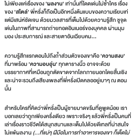
ไม่เพียงแค่เรื่องของ
'ผลงาน'
เท่านั้นที่โดดเด่นไม่ซ้ำใคร เรื่อง
ของ
'สไตล์'
พี่หรั่งก็ถือเป็นอีกหนึ่งต้นแบบของความเรียบเท่
แต่มีเสน่ห์ชัดเจน ด้วยมวลสารที่เต็มไปด้วยความรู้สึก ชูจุด
เด่นในภาพที่สามารถถ่ายทอดอินเนอร์ของบุคคล ผ่านมุม
มอง ประสบการณ์ และสายตาอันเฉียบคม...
ความรู้สึกแรกตอนไปถึงถ้ำส่วนตัวของเขาคือ
'ความสงบ'
ที่มาพร้อม
'ความอบอุ่น'
ทุกตารางนิ้ว อาจจะด้วย
บรรยากาศที่เหมือนถูกตัดขาดจากโลกภายนอกโดยสิ้นเชิง
และน่าจะรวมถึงเสียงเพลงที่พี่หรั่งเปิดคลออยู่เบาๆ ณ ตอน
นั้น
สำหรับใครที่คิดว่าพี่หรั่งเป็นผู้ชายมาดขรึมที่ดูพูดน้อย เรา
บอกเลยว่าถูกเพียงครึ่งเดียว เพราะจริงๆ แล้วพี่หรั่งเป็นคนที่
เล่าเรื่องราวชีวิตได้สนุกสนานและเต็มไปด้วยดีเทลที่น่าสนใจ
ไม่แพ้ผลงาน
(
...ที่แน่ๆ ฝีมือในการทำอาหารของเขา ก็เด็ดไม่