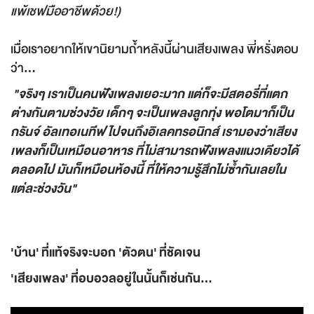
แพ้เชฟมืออาชีพด้วย
!)
เมื่อเราอยากให้เขานิยามถ้ำหลังนี้ผ่านเสียงเพลง พี่หรั่งตอบ
ว่า...
"จริงๆ เราเป็นคนฟังเพลงเยอะมาก แต่ก็จะมีสตอรี่ที่แตก
ต่างกันตามช่วงวัย เด็กๆ จะเป็นเพลงลูกทุ่ง พอโตมาก็เป็น
กรันจ์ อัลเทอเนทีฟ ไปจนถึงอิเลคทรอนิกส์ เรามองว่าเสียง
เพลงก็เป็นเหมือนอาหาร ที่ไม่สามารถฟังเพลงแนวเดียวได้
ตลอดไป มันก็เหมือนห้องนี้ ที่ให้ความรู้สึกไม่ซ้ำกันเลยใน
แต่ละช่วงวัน"
'บ้าน'
ที่แท้จริงจะบอก '
ตัวตน'
ที่ชัดเจน
'เสียงเพลง'
ที่อบอวลอยู่ในนั้นก็เช่นกัน...