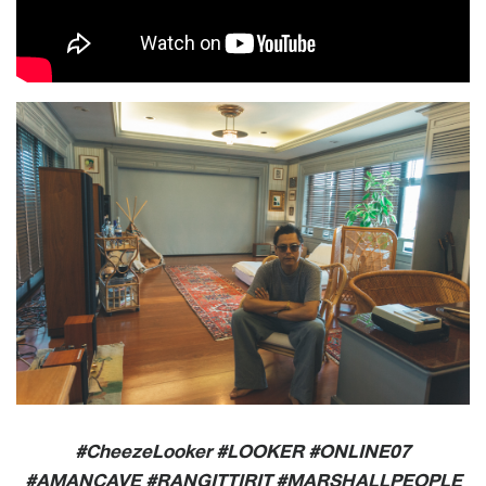
#CheezeLooker #LOOKER #ONLINE07
#AMANCAVE #RANGITTIRIT
#MARSHALLPEOPLE