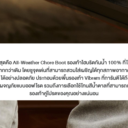
่าสุดคือ All-Weather Chore Boot รองเท้าไฮบริดกันน้ำ 100% ท
มมากกว่าเดิม โดยชูจุดเด่นที่สามารถสวมใส่เผชิญได้ทุกสภาพอากา
ได้อย่างปลอดภัย ประกอบด้วยพื้นรองเท้า Vibram ที่การันตีได้ถึง
ารผจญภัยแบบออฟโรด รวมถึงการเลือกใช้โทนสีน้ำตาลที่สามารถแมท
รองเท้าคู่โปรดของคุณอย่างแน่นอน