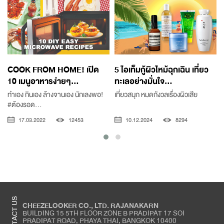
COOK FROM HOME! เปิด
5 ไอเท็มกู้ผิวไหม้ฉุกเฉิน เที่ยว
10 เมนูอาหารง่ายๆ...
ทะเลอย่างมั่นใจ...
ทำเอง กินเอง ล้างจานเอง นักเลงพอ!
เที่ยวสนุก หมดกังวลเรื่องผิวเสีย
#ต้องรอด...
ร
17.03.2022
12453
10.12.2024
8294
CONTACT US
CHEEZELOOKER CO., LTD. RAJANAKARN
BUILDING 15 5TH FLOOR ZONE B PRADIPAT 17 SOI
PRADIPAT ROAD, PHAYA THAI, BANGKOK 10400