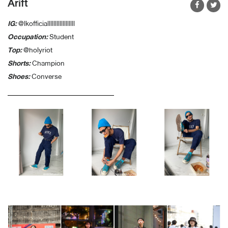
Arift
IG:
@lkofficiallllllllllllllllll
Occupation:
Student
Top:
@holyriot
Shorts:
Champion
Shoes:
Converse