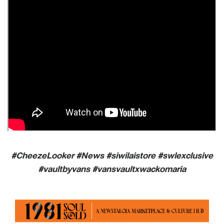
#CheezeLooker #News #siwilaistore #swlexclusive
#vaultbyvans #vansvaultxwackomaria