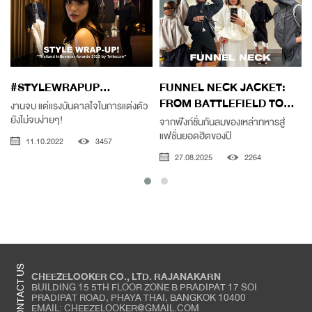
#STYLEWRAPUP...
FUNNEL NECK JACKET:
FROM BATTLEFIELD TO...
งานจบ แต่แรงบันดาลใจในการแต่งตัว
ยังไม่จบง่ายๆ!
จากฟังก์ชั่นกันลมของเหล่าทหารสู่
แฟชั่นยอดฮิตของปี
11.10.2022
3457
27.08.2025
2264
CONTACT US
CHEEZELOOKER CO., LTD. RAJANAKARN
BUILDING 15 5TH FLOOR ZONE B PRADIPAT 17 SOI
PRADIPAT ROAD, PHAYA THAI, BANGKOK 10400
EMAIL: CHEEZELOOKER@GMAIL.COM