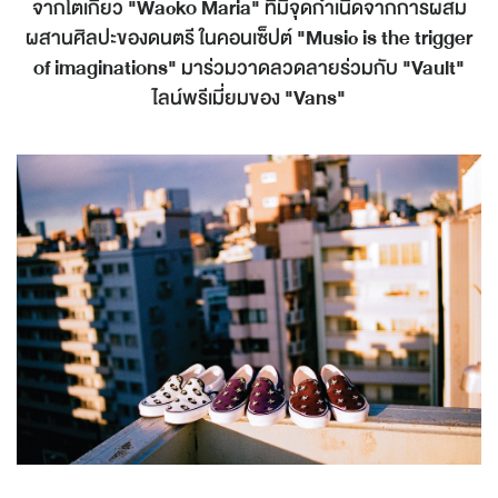
จากโตเกียว
"Wacko Maria"
ที่มีจุดกำเนิดจากการผสม
ผสานศิลปะของดนตรี ในคอนเซ็ปต์
"Music is the trigger
of imaginations"
มาร่วมวาดลวดลายร่วมกับ
"Vault"
ไลน์พรีเมี่ยมของ
"Vans"