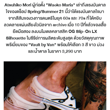
Atsuhiko Mori
ผู้ก่อตั้ง
"Wacko Maria"
เล่าถึงแรงบันดาล
ใจของดร็อป
Spring/Summer 21
นี้ว่าได้แรงบันดาลใจมา
จากสีสันของวงการดนตรีในยุค 60s และ 70s ที่ได้หยิบ
ลวดลายแผ่นเสียงไวนิลจาก archive เมื่อ 10 ปีที่แล้วของเสื้อ
ยืดมือสอง ลงบนโมเดลคลาสสิค
OG Slip-On LX
Silhouette
ในซีรีย์การผลิตระดับสูงสุด ด้วยวัสดุคุณภาพ
พรีเมี่ยมของ
"Vault by Van"
พร้อมให้เลือก 3 สี ขาว ม่วง
และน้ำตาล ในราคา 3,290 บาท