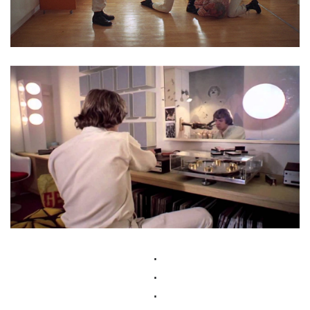
.
.
.