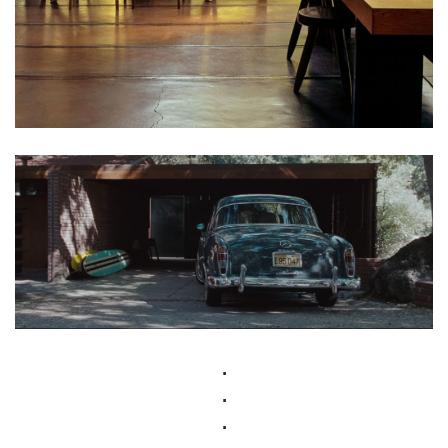
.
.
.