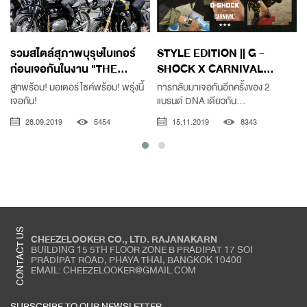
รวมสไตล์สุภาพบุรุษไบเกอร์
STYLE EDITION || G -
ก่อนเจอกันในงาน "THE...
SHOCK X CARNIVAL...
สูทพร้อม! มอเตอร์ไซค์พร้อม! พรุ่งนี้
การกลับมาเจอกันอีกครั้งของ 2
เจอกัน!
แบรนด์ DNA เดียวกัน...
ก
28.09.2019
5454
15.11.2019
8343
CONTACT US
CHEEZELOOKER CO., LTD. RAJANAKARN
BUILDING 15 5TH FLOOR ZONE B PRADIPAT 17 SOI
PRADIPAT ROAD, PHAYA THAI, BANGKOK 10400
EMAIL: CHEEZELOOKER@GMAIL.COM
SUBSCRIBE TO OUR NEWSLETTER