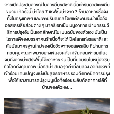
การเปิดประสบการณ์ในการลิ้มรสชาติเนื้อตำรับออสเตรเลีย
ขนานแท้ครั้งนี้ นำโดย 7 เชฟชั้นนำจาก 7 ร้านอาหารชื่อดัง
ทั้งในกรุงเทพฯ และเขตปริมณฑล โดยแต่ละคนจะนำเนื้อวัว
ออสเตรเลียส่วนต่าง ๆ มาครีเอทเป็นเมนูอาหาร ผ่านกรรมวี
ธีการปรุงอันเป็นเอกลักษณ์ในแบบฉบับของตัวเอง นับเป็น
โอกาสดีของบรรดาคนรักเนื้อที่จะได้เปิดโลกแห่งรสชาติและ
สัมผัสมาตรฐานใหม่ของเนื้อวัวจากออสเตรเลีย ที่ผ่านการ
ควบคุมคุณภาพมาอย่างเข้มงวดตั้งแต่ขั้นตอนฟาร์มเลี้ยง
จนถึงการนำเสิร์ฟขึ้นโต๊ะอาหาร จนเป็นที่ยอมรับในหมู่นักชิม
ทั่วโลกถึงคุณภาพเนื้อที่สม่ำเสมอทุกคำที่ลิ้มลอง อีกทั้งเชฟที่
เข้าร่วมแคมเปญจะแบ่งปันสูตรอาหาร รวมถึงเทคนิคการปรุง
เพื่อให้เราสามารถปรุงเมนูเนื้อที่อร่อยระดับภัตตาคารได้ที่
บ้านของตัวเอง...