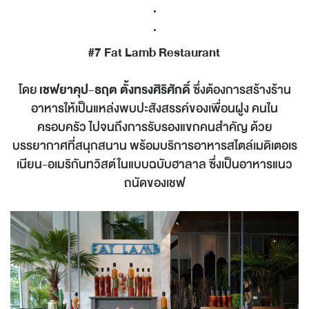
.
.
#7
Fat Lamb Restaurant
โดย
เชฟยาคุป-ธฤต ตั้งทรงศิริศักดิ์
ซึ่งต้องการสร้างร้าน
อาหารให้เป็นแหล่งพบปะสังสรรค์ของเพื่อนฝูง คนใน
ครอบครัว ไปจนถึงการรับรองแขกคนสำคัญ ด้วย
บรรยากาศที่สนุกสนาน พร้อมบริการอาหารสไตล์เมดิเตอเร
เนียน-อเมริกันทวิสต์ในแบบฉบับฮาลาล ซึ่งเป็นอาหารแนว
ถนัดของเชฟ