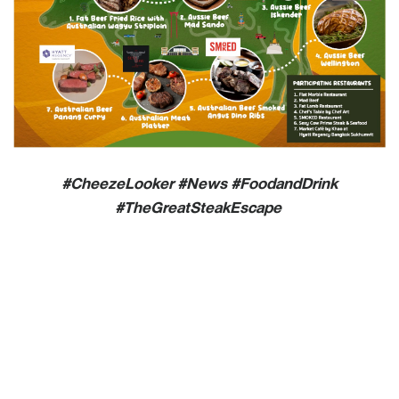
#CheezeLooker #News #FoodandDrink
#TheGreatSteakEscape