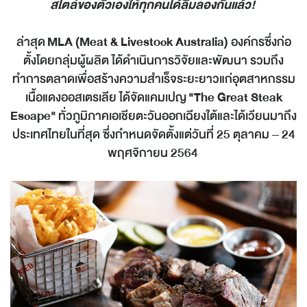
สไตล์ของตัวเองให้ทุกคนได้ลิ้มลองกันแล้ว!
ล่าสุด
MLA
(
Meat & Livestock Australia
)
องค์กรซึ่งก่อ
ตั้งโดยกลุ่มผู้ผลิต ได้ดำเนินการวิจัยและพัฒนา รวมถึง
ทำการตลาดเพื่อสร้างความสำเร็จระยะยาวแก่อุตสาหกรรม
เนื้อแดงออสเตรเลีย ได้จัดแคมเปญ
"
The Great Steak
Escape"
ทั่วภูมิภาคเอเชียตะวันออกเฉียงใต้และได้เวียนมาถึง
ประเทศไทยในที่สุด ซึ่งกำหนดจัดตั้งแต่วันที่ 25 ตุลาคม – 24
พฤศจิกายน 2564