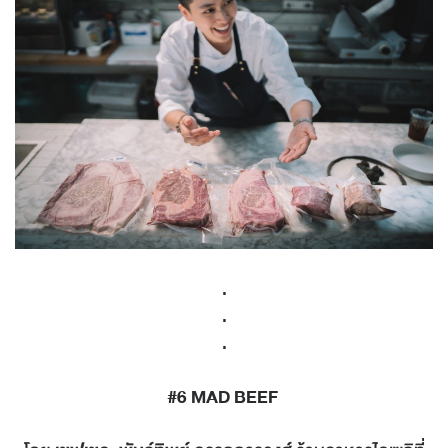
.
.
.
#6
MAD BEEF