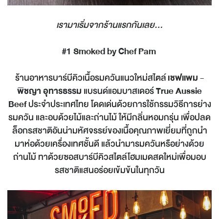
เรามาเริ่มจากร้านแรกกันเลย...
#1 Smoked by Chef Pam
ร้านอาหารบาร์บีคิวเนื้อรมควันแนวใหม่สไตล์
เชฟแพม -
พิชญา อุทารธรรม
แบรนด์แอมบาสเดอร์
True Aussie
Beef
ประจำประเทศไทย โดดเด่นด้วยการใช้กรรมวิธีการย่าง
รมควัน และอบด้วยไม้และถ่านไม้ ให้มีกลิ่นหอมกรุ่น เพื่อปลด
ล็อกรสชาติอันน่ามหัศจรรย์ของเนื้อคุณภาพเยี่ยมที่ถูกนำ
มาห่อด้วยเครื่องเทศชั้นดี แล้วนำมารมควันหรือย่างด้วย
ถ่านไม้ ทาด้วยซอสบาร์บีคิวสไตล์โฮมเมดสดใหม่เพื่อมอบ
รสชาติแสนอร่อยเข้มข้นในทุกวัน