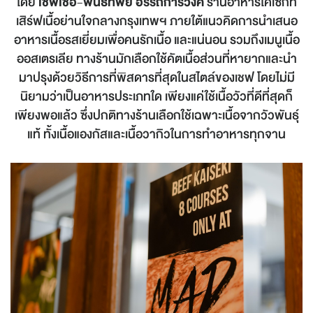
โดย
เชฟเชอ-พันธ์ทิพย์ อรรถการวงศ์
ร้านอาหารไคเซกิที่
เสิร์ฟเนื้อย่านใจกลางกรุงเทพฯ ภายใต้แนวคิดการนำเสนอ
อาหารเนื้อรสเยี่ยมเพื่อคนรักเนื้อ และแน่นอน รวมถึงเมนูเนื้อ
ออสเตรเลีย ทางร้านมักเลือกใช้คัตเนื้อส่วนที่หายากและนำ
มาปรุงด้วยวิธีการที่พิสดารที่สุดในสไตล์ของเชฟ โดยไม่มี
นิยามว่าเป็นอาหารประเภทใด เพียงแค่ใช้เนื้อวัวที่ดีที่สุดก็
เพียงพอแล้ว ซึ่งปกติทางร้านเลือกใช้เฉพาะเนื้อจากวัวพันธุ์
แท้ ทั้งเนื้อแองกัสและเนื้อวากิวในการทำอาหารทุกจาน