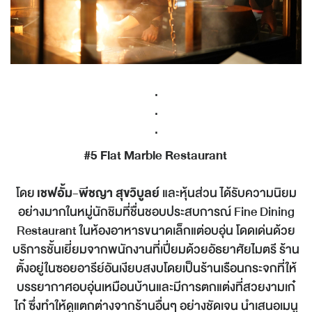
.
.
.
#5
Flat Marble Restaurant
โดย
เชฟอั้ม-พีชญา สุขวิบูลย์
และหุ้นส่วน ได้รับความนิยม
อย่างมากในหมู่นักชิมที่ชื่นชอบประสบการณ์ Fine Dining
Restaurant ในห้องอาหารขนาดเล็กแต่อบอุ่น โดดเด่นด้วย
บริการชั้นเยี่ยมจากพนักงานที่เปี่ยมด้วยอัธยาศัยไมตรี ร้าน
ตั้งอยู่ในซอยอารีย์อันเงียบสงบโดยเป็นร้านเรือนกระจกที่ให้
บรรยากาศอบอุ่นเหมือนบ้านและมีการตกแต่งที่สวยงามเก๋
ไก๋ ซึ่งทำให้ดูแตกต่างจากร้านอื่นๆ อย่างชัดเจน นำเสนอเมนู