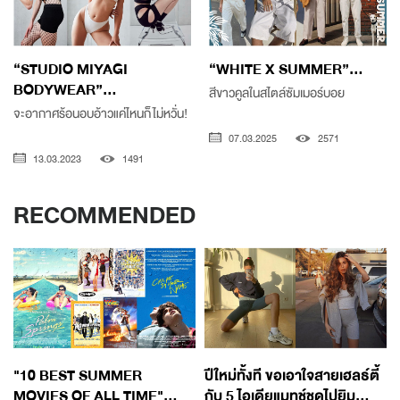
“STUDIO MIYAGI
“WHITE X SUMMER”...
BODYWEAR”...
สีขาวคูลในสไตล์ซัมเมอร์บอย
จะอากาศร้อนอบอ้าวแค่ไหนก็ไม่หวั่น!
07.03.2025
2571
13.03.2023
1491
RECOMMENDED
"10 BEST SUMMER
ปีใหม่ทั้งที ขอเอาใจสายเฮลธ์ตี้
MOVIES OF ALL TIME"...
กับ 5 ไอเดียแมทช์ชุดไปยิม...