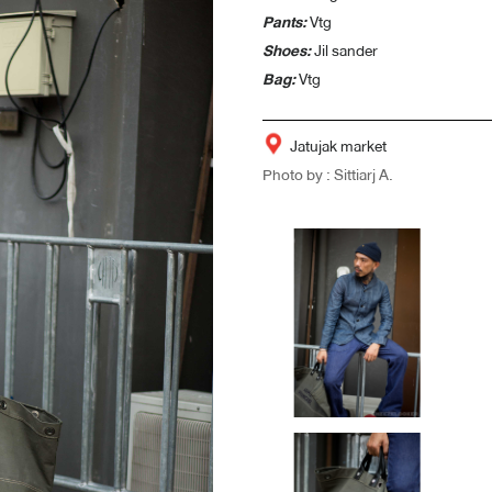
Pants:
Vtg
Shoes:
Jil sander
Bag:
Vtg
Jatujak market
Photo by : Sittiarj A.