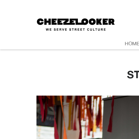
HOM
S