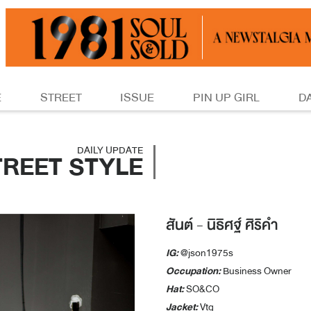
E
STREET
ISSUE
PIN UP GIRL
D
DAILY UPDATE
TREET STYLE
สันต์ - นิธิศฐ์ ศิริคำ
IG:
@json1975s
Occupation:
Business Owner
Hat:
SO&CO
Jacket:
Vtg