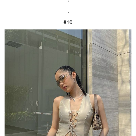
.
#10