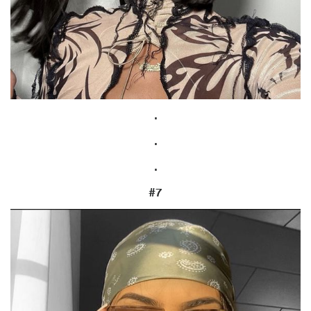
.
.
.
#7