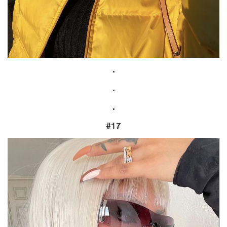
.
.
.
#17