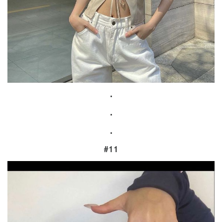
.
.
.
#11