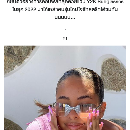
หยิบตัวอย่างการคอมพลีทลุคด้วยแว่น Y2K Sunglasses
ในยุค 2022 มาให้เหล่าคนรุ่นใหม่ใจรักสตรีทได้ชมกัน
นนนนน...
.
#1