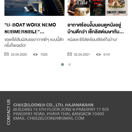
"U-BOAT WORX NEMO
อากาศร้อนงั้นนอนดูหนังอยู่
SUBMERSIBLE"...
บ้านดีกว่า เช็กลิสต์เมษากับ...
ขอแค่ได้สัมผัสบรรยากาศดีๆ แบบนี้สัก
หนังและซีรีส์เตรียมเสิร์ฟถึงบ้าน!
5
ครั้งก็พอแล้ว!
23.04.2020
7020
02.04.2021
5141
CONTACT US
CHEEZELOOKER CO., LTD. RAJANAKARN
BUILDING 15 5TH FLOOR ZONE B PRADIPAT 17 SOI
PRADIPAT ROAD, PHAYA THAI, BANGKOK 10400
EMAIL: CHEEZELOOKER@GMAIL.COM