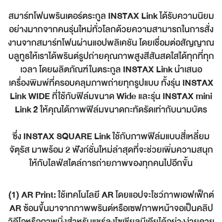
สมาร์ทโฟนพรินเตอร์ตระกูล
INSTAX Link
ได้รับความนิยม
อย่างมากจากคนรุ่นใหม่ทั่วโลกด้วยความสามารถในการสั่ง
งานจากสมาร์ทโฟนผ่านแอปพลิเคชัน โดยเชื่อมต่อสัญญาณ
บลูทูธให้เราได้พรินต์รูปถ่ายคุณภาพสูงสีสันสดใสได้ทุกที่ทุก
เวลา โดยผลิตภัณฑ์ในตระกูล
INSTAX Link
นำเสนอ
เครื่องพิมพ์ที่ครอบคลุมภาพถ่ายทุกรูปแบบ ทั้งรุ่น
INSTAX
Link WIDE
ที่ใช้กับฟิล์มขนาด
Wide
และรุ่น
INSTAX mini
Link 2
ให้คุณได้ภาพฟิล์มขนาดกะทัดรัดเท่ากับนามบัตร
ซึ่ง
INSTAX SQUARE Link
ใช้กับภาพฟิล์มแบบสี่เหลี่ยม
จัตุรัส มาพร้อม 2 ฟังก์ชั่นใหม่ล่าสุดที่จะช่วยเพิ่มความสนุก
ให้กับไลฟ์สไตล์การถ่ายภาพของทุกคนไปอีกขั้น
(1) AR Print:
ใช้เทคโนโลยี
AR
โดยแอปจะโชว์ภาพเอฟเฟ็กต์
AR
ซ้อนขึ้นมาจากภาพพรินต์หรือเซฟภาพหน้าจอเป็นคลิป
วิดีโอหรือภาพนิ่งสำหรับแชร์ลงโซเชียลมีเดียได้อย่างง่ายดาย