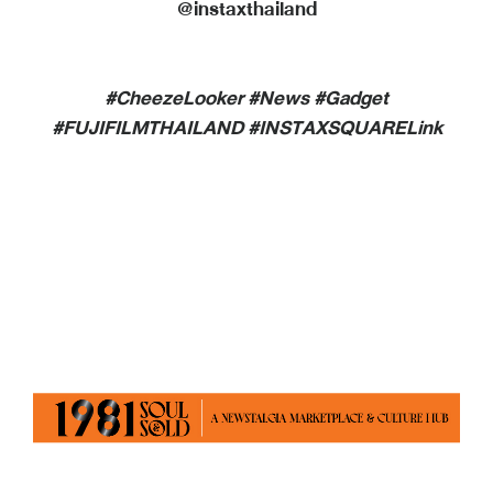
@instaxthailand
#CheezeLooker #News #Gadget
#FUJIFILMTHAILAND #
INSTAXSQUARELink