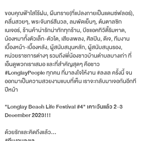
ขอบคุณฟ้าใสไร้ฝน, ผืนทราย(ที่แปลงกายเป็นแดนซ์ฟลอร์),
คลื่นสวยๆ, พระจันทร์สีนวล, ลมพัดเย็นๆ, ต้นตาลซิก
เนเจอร์, ร้านค้าน่ารักน่าทักทุกร้าน, บีชแอคทิวิตี้ริมหาด,
น้องหมาทั้งตัวเล็ก-ตัวโต, เสียงเพลง, ศิลปิน, ดีเจ, ทีมงาน
เบื้องหน้า-เบื้องหลัง, ผู้สนับสนุนหลัก, ผู้สนับสนุนรอง,
หน่วยราชการต่างๆ รวมถึงพี่น้องชาวบ้านตำบลบางเก่า ที่
เอ็นดูพวกเราเสมอ และที่สำคัญสุดๆ คือชาว
#LonglayPeople
ทุกคน ที่มาลงใจให้งาน
#ลงเล
ครั้งนี้ จน
ออกมาเป็นความสวยงามแบบที่เห็น เราจะกลับมาเจอกันอีกที
ปีหน้า
"Longlay Beach Life Festival #4" เคาะวันแล้ว 2-3
December 2023!!!
ด้วยรักและคิดถึงแล้ว...
#ทีมงานลงเล