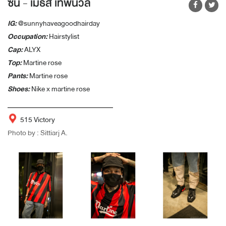
ซัน - เมธัส เทพนวล
IG:
@sunnyhaveagoodhairday
Occupation:
Hairstylist
Cap:
ALYX
Top:
Martine rose
Pants:
Martine rose
Shoes:
Nike x martine rose
515 Victory
Photo by : Sittiarj A.