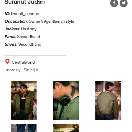
Suranut Judsri
IG:
@nnott_connorr
Occupation:
Owner 99gentleman style
Jackets:
Us Army
Pants:
Secondhand
Shoes:
Secondhand
Centralworld
Photo by : Sittiarj A.