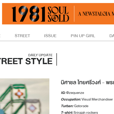
E
STREET
ISSUE
PIN UP GIRL
D
DAILY UPDATE
TREET STYLE
นิศาชล ไทยศรีวงศ์ - พร
IG:
@zequenze
Occupation:
Visual Merchandiser
Turban:
Gatorade
T-shirt:
Srirajah rockers