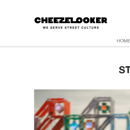
HOM
S