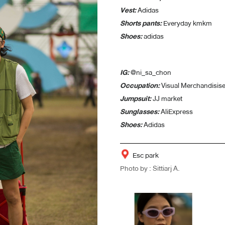
Vest:
Adidas
Shorts pants:
Everyday kmkm
Shoes:
adidas
IG:
@ni_sa_chon
Occupation:
Visual Merchandisise
Jumpsuit:
JJ market
Sunglasses:
AliExpress
Shoes:
Adidas
Esc park
Photo by : Sittiarj A.