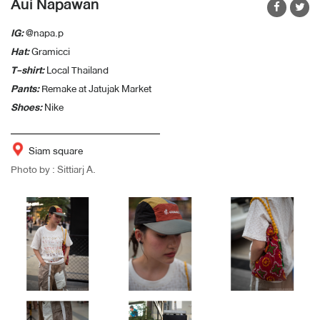
Aui Napawan
IG:
@napa.p
Hat:
Gramicci
T-shirt:
Local Thailand
Pants:
Remake at Jatujak Market
Shoes:
Nike
Siam square
Photo by : Sittiarj A.