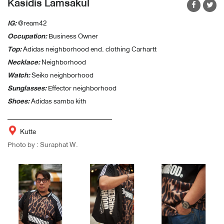
Kasidis Lamsakul
IG:
@ream42
Occupation:
Business Owner
Top:
Adidas neighborhood end. clothing Carhartt
Necklace:
Neighborhood
Watch:
Seiko neighborhood
Sunglasses:
Effector neighborhood
Shoes:
Adidas samba kith
Kutte
Photo by : Suraphat W.