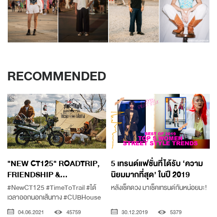
RECOMMENDED
"NEW CT125" ROADTRIP,
5 เทรนด์แฟชั่นที่ได้รับ ‘ความ
FRIENDSHIP &...
นิยมมากที่สุด’ ในปี 2019
#NewCT125 #TimeToTrail #ได้
หลังเช็คดวง มาเช็คเทรนด์กันหน่อยมะ!
ย
เวลาออกนอกเส้นทาง #CUBHouse
04.06.2021
45759
30.12.2019
5379