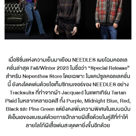
เมื่อซีซั่นแห่งความเย็นมาเยือน NEEDLES เผยโฉมคอลเล
คชั่นล่าสุด Fall/Winter 2023 ในชื่อว่า “Special Release”
สำหรับ Nepenthes Store โดยเฉพาะ ในแคปซูลคอลเลคชั่น
นี้ ยังคงโดดเด่นด้วยไอเท็มซิกเนเจอร์ของ NEEDLES อย่าง
Tracksuits ที่ทำจากผ้า Jacquard ในแพทเทิร์น Tartan
Plaid ในหลากหลายฉดสี ทั้ง Purple, Midnight Blue, Red,
Black และ Pine Green แต่ยังคงเพิ่มความพิเศษในแบบฉบับ
ดีเอ็นเอของแบรนด์ด้วยการปักลายผีเสื้อด้วยในคู่สีที่ทำให้
ลายโลโก้ผีเสื้อเด่นสะดุดตายิ่งขึ้นอีกด้วย