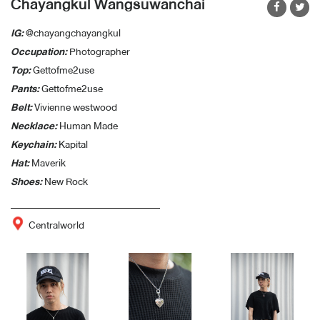
Chayangkul Wangsuwanchai
IG:
@chayangchayangkul
Occupation:
Photographer
Top:
Gettofme2use
Pants:
Gettofme2use
Belt:
Vivienne westwood
Necklace:
Human Made
Keychain:
Kapital
Hat:
Maverik
Shoes:
New Rock
Centralworld