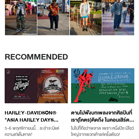
RECOMMENDED
HARLEY-DAVIDSON®
ตามไปฟังบทเพลงจากศิลปินที่
"ASIA HARLEY DAYS...
เรา(โคตร)คิดถึง ในคอนเสิร์ต...
5-6 พฤศจิกายนนี้...ชะอำจะมีแต่
ไม่ไปก็ถือว่าพลาด เพราะหนึ่งปีจะมีโชว์
ความเท่เต็มหาด!
ใหญ่จากพวกเค้าแค่ครั้งเดียว!