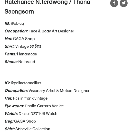
Ratchanee N.terdwong / Thana
Saengsorn
IG:
@qbicq
Occupation
:
Face & Body Art Designer
Hat
:
GAGA Shop
Shirt
:
Vintage
จตุจักร
Pants
:
Handmade
Shoes
:
No brand
IG:
@pailactobacillus
Occupation
:
Visionary Artist & Motion Designer
Hat:
Fas in frank vintage
Eyewears
:
Danilo Carraro Venice
Watch
:
Diesel DZ7108 Watch
Bag
:
GAGA Shop
Shirt
:
Abbeville Collection