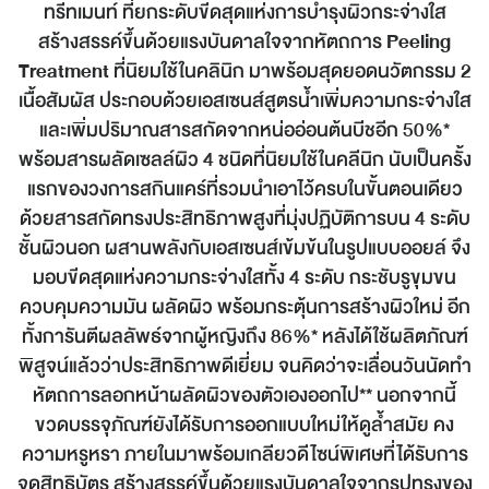
ทรีทเมนท์ ที่ยกระดับขีดสุดแห่งการบำรุงผิวกระจ่างใส
สร้างสรรค์ขึ้นด้วยแรงบันดาลใจจากหัตถการ
Peeling
Treatment
ที่นิยมใช้ในคลินิก มาพร้อมสุดยอดนวัตกรรม 2
เนื้อสัมผัส ประกอบด้วยเอสเซนส์สูตรน้ำเพิ่มความกระจ่างใส
และเพิ่มปริมาณสารสกัดจากหน่ออ่อนต้นบีชอีก 50%*
พร้อมสารผลัดเซลล์ผิว 4 ชนิดที่นิยมใช้ในคลีนิก นับเป็นครั้ง
แรกของวงการสกินแคร์ที่รวมนำเอาไว้ครบในขั้นตอนเดียว
ด้วยสารสกัดทรงประสิทธิภาพสูงที่มุ่งปฏิบัติการบน 4 ระดับ
ชั้นผิวนอก ผสานพลังกับเอสเซนส์เข้มข้นในรูปแบบออยล์ จึง
มอบขีดสุดแห่งความกระจ่างใสทั้ง 4 ระดับ กระชับรูขุมขน
ควบคุมความมัน ผลัดผิว พร้อมกระตุ้นการสร้างผิวใหม่ อีก
ทั้งการันตีผลลัพธ์จากผู้หญิงถึง 86%* หลังได้ใช้ผลิตภัณฑ์
พิสูจน์แล้วว่าประสิทธิภาพดีเยี่ยม จนคิดว่าจะเลื่อนวันนัดทำ
หัตถการลอกหน้าผลัดผิวของตัวเองออกไป** นอกจากนี้
ขวดบรรจุภัณฑ์ยังได้รับการออกแบบใหม่ให้ดูล้ำสมัย คง
ความหรูหรา ภายในมาพร้อมเกลียวดีไซน์พิเศษที่ได้รับการ
จดสิทธิบัตร สร้างสรรค์ขึ้นด้วยแรงบันดาลใจจากรูปทรงของ