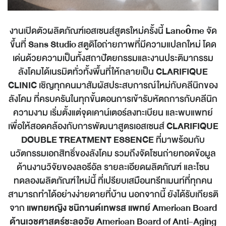
งานเปิดตัวผลิตภัณฑ์เอสเซนส์สูตรใหม่ครั้งนี้
Lancôme
จัด
ขึ้นที่
Sans Studio
สตูดิโอถ่ายภาพที่มีความแปลกใหม่ โดด
เด่นด้วยความเป็นทั้งสถาปัตยกรรมและงานประติมากรรม
ลังโคมได้เนรมิตทั่วทั้งพื้นที่ให้กลายเป็น
CLARIFIQUE
CLINIC
เชิญทุกคนมาสัมผัสประสบการณ์ใหม่กับคลีนิกของ
ลังโคม ที่ครบครันในทุกขั้นตอนการเข้ารับหัตถการกับคลีนิก
ความงาม เริ่มตั้งแต่จุดเคาน์เตอร์ลงทะเบียน และพบแพทย์
เพื่อให้สอดคล้องกับการพัฒนาสูตรเอสเซนส์
CLARIFIQUE
DOUBLE TREATMENT ESSENCE
ที่มาพร้อมกับ
นวัตกรรมเอกสิทธิ์ของลังโคม รวมถึงจัดโซนถ่ายทอดข้อมูล
ด้านงานวิจัยของลอรีอัล รายละเอียดผลิตภัณฑ์ และโซน
ทดลองผลิตภัณฑ์ใหม่นี้ ที่เปรียบเสมือนทรีทเมนท์ที่ทุกคน
สามารถทำได้อย่างง่ายดายที่บ้าน นอกจากนี้ ยังได้รับเกียรติ
จาก
แพทยหญิง ชนิกานต์เทพรส แพทย์
American Board
ด้านเวชศาสตร์ชะลอวัย
American Board of Anti-Aging