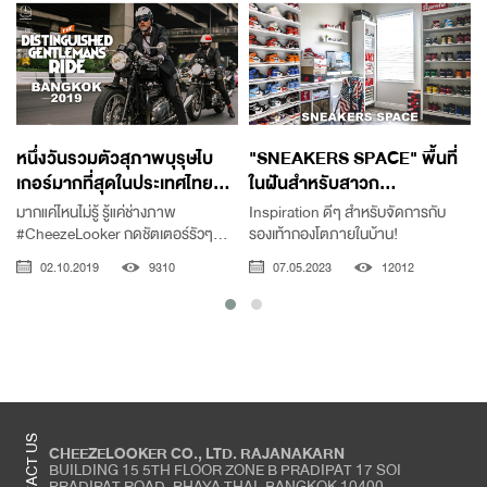
หนึ่งวันรวมตัวสุภาพบุรุษไบ
"SNEAKERS SPACE" พื้นที่
เกอร์มากที่สุดในประเทศไทย...
ในฝันสำหรับสาวก...
เ
มากแค่ไหนไม่รู้ รู้แค่ช่างภาพ
Inspiration ดีๆ สำหรับจัดการกับ
#CheezeLooker กดชัตเตอร์รัวๆ...
รองเท้ากองโตภายในบ้าน!
02.10.2019
9310
07.05.2023
12012
CONTACT US
CHEEZELOOKER CO., LTD. RAJANAKARN
BUILDING 15 5TH FLOOR ZONE B PRADIPAT 17 SOI
PRADIPAT ROAD, PHAYA THAI, BANGKOK 10400