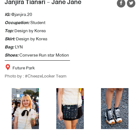
Janjira Tiansri - Jane Jane
IG:
@janjira.20
Occupation:
Student
Top:
Design by Korea
Skirt:
Design by Korea
Bag:
LYN
Shoes:
Converse Run star Motion
Future Park
Photo by : #CheezeLooker Team