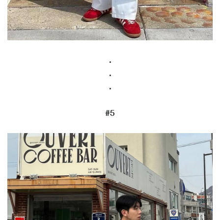
.
.
.
#5