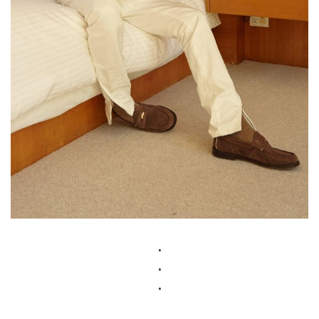
.
.
.