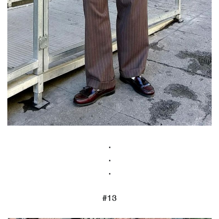
.
.
.
#13