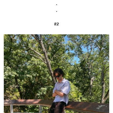
.
.
#2