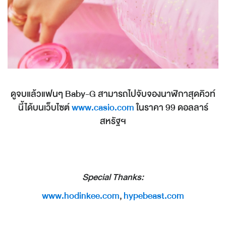
ดูจบแล้วแฟนๆ Baby-G สามารถไปจับจองนาฬิกาสุดคิวท์
นี้ได้บนเว็บไซต์
www.casio.com
ในราคา 99 ดอลลาร์
สหรัฐฯ
Special Thanks:
www.hodinkee.com
,
hypebeast.com