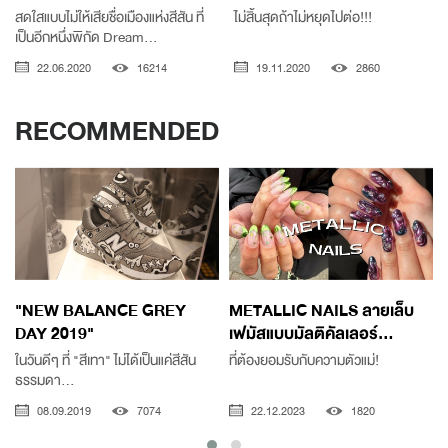
สดใสแบบไม่ให้เสียชื่อเมืองแห่งสีสัน ที่
ไม่สิ้นสุดถ้าไม่หยุดไปต่อ!!!
เป็นอีกหนึ่งพิกัด Dream...
22.06.2020
16214
19.11.2020
2860
RECOMMENDED
"NEW BALANCE GREY
METALLIC NAILS ลายเล็บ
DAY 2019"
เฟมัสแบบมัลติคัลเลอร์...
ในวันดีๆ ที่ "สีเทา" ไม่ได้เป็นแค่สีสัน
ที่ต้องยอมรับกับความตัวแม่!
ธรรมดา...
08.09.2019
7074
22.12.2023
1820