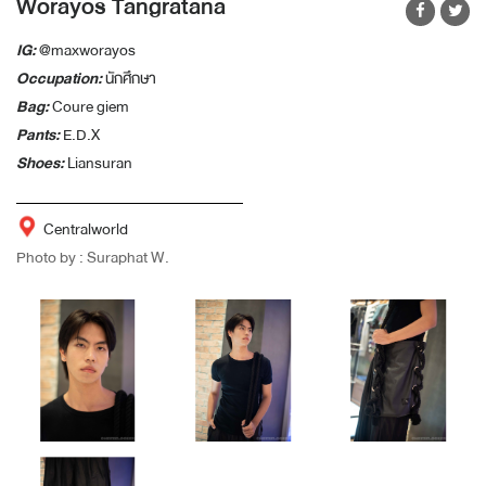
Worayos Tangratana
IG:
@maxworayos
Occupation:
นักศึกษา
Bag:
Coure giem
Pants:
E.D.X
Shoes:
Liansuran
Centralworld
Photo by : Suraphat W.