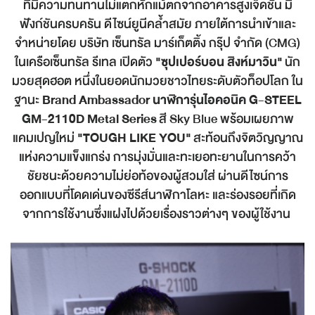
ที่มีความทนทานไม่แตกหักแม้ตกจากอาคารสูงเจ็ดชั้น มี
ฟังก์ชันครบครัน ดีไซน์ยูนีคล้ำสมัย ภายใต้การนำเข้าและ
จำหน่ายโดย บริษัท เซ็นทรัล มาร์เก็ตติ้ง กรุ๊ป จำกัด (CMG)
ในเครือเซ็นทรัล รีเทล เปิดตัว
"ซุปเปอร์บอน สิงห์มาวิน"
นัก
มวยสุดฮอต หนึ่งในยอดนักมวยชาวไทยระดับตัวท็อปโลก ใน
ฐานะ
Brand Ambassador นาฬิการุ่นไอคอนิค G-STEEL
GM-2110D Metal Series
สี Sky Blue พร้อมเผยภาพ
แคมเปญใหม่
"TOUGH LIKE YOU"
สะท้อนถึงจิตวิญญาณ
แห่งความแข็งแกร่ง การมุ่งมั่นและทะเยอทะยานในการคว้า
ชัยชนะด้วยความไม่ย่อท้อของผู้สวมใส่ ผ่านดีไซน์การ
ออกแบบที่โดดเด่นของซีรีส์นาฬิกาโลหะ และร่องรอยที่เกิด
จากการใช้งานซึ่งแฝงไปด้วยเรื่องราวต่างๆ ของผู้ใช้งาน