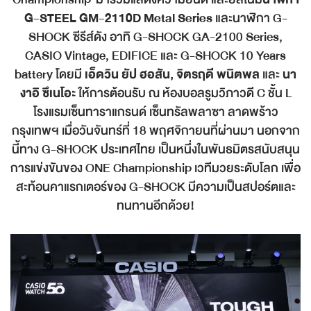
G-STEEL GM-2110D Metal Series
และนาฬิกา G-
SHOCK ซีรีส์ดัง อาทิ G-SHOCK GA-2100 Series,
CASIO Vintage, EDIFICE และ G-SHOCK 10 Years
battery โดยมี
เอ็ดวิน ยัป ฮอสัน, จิตรฤดี พนิตพล
และ
นา
งาอิ ซึเนโอะ
ให้การต้อนรับ ณ ห้องบอลรูมวิภาวดี C ชั้น L
โรงแรมเซ็นทาราแกรนด์ เซ็นทรัลพลาซา ลาดพร้าว
กรุงเทพฯ เมื่อวันจันทร์ที่ 18 พฤศจิกายนที่ผ่านมา นอกจาก
นี้ทาง G-SHOCK ประเทศไทย เป็นหนึ่งในพันธมิตรสนับสนุน
การแข่งขันของ ONE Championship เวทีมวยระดับโลก เพื่อ
สะท้อนคาแรกเตอร์ของ G-SHOCK มีความเป็นสปอร์ตและ
ทนทานอีกด้วย!