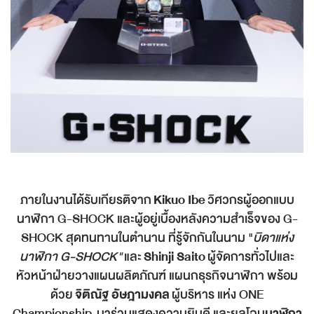
ภายในงานได้รับเกียรติจาก
Kikuo Ibe
วิศวกรผู้ออกแบบ
นาฬิกา G-SHOCK และผู้อยู่เบื้องหลังความสำเร็จของ G-
SHOCK สุดทนทานในตำนาน ที่รู้จักกันในนาม "
บิดาแห่ง
นาฬิกา G-SHOCK"
และ
Shinji Saito
ผู้จัดการทั่วไปและ
หัวหน้าฝ่ายวางแผนผลิตภัณฑ์ แผนกธุรกิจนาฬิกา พร้อม
ด้วย
จิติณัฐ อัษฎามงคล
ผู้บริหาร แห่ง ONE
Championship มาร่วมแสดงความยินดี และยลโฉม
นาฬิกา