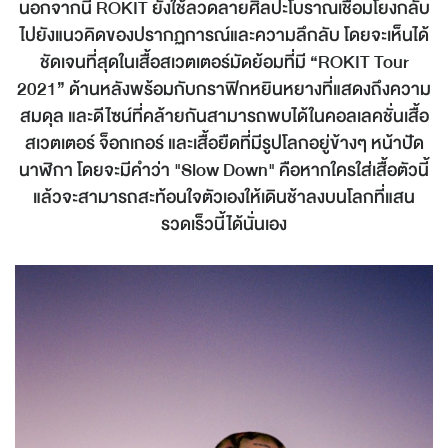
นอกจากนี้ ROKIT ยังใช้ลวดลายศิลปะโบราณเชื่อมโยงกลับ
ไปยังแนวคิดของปรากฏการณ์และความลึกลับ โดยจะเห็นได้
ชัดเจนที่สุดในเสื้อสเวตเตอร์มัดย้อมที่มี “ROKIT Tour
2021” ด้านหลังพร้อมกับกราฟิกหยินหยางที่แสดงถึงความ
สมดุล และดีไซน์ที่คล้ายกันสามารถพบได้ในคอลเลคชั่นเสื้อ
สเวตเตอร์ จ็อกเกอร์ และเสื้อยืดที่มีรูปโลกอยู่ข้างๆ หน้าปัด
นาฬิกา โดยจะมีคำว่า "Slow Down" คือหากใครใส่เสื้อตัวนี้
แล้วจะสามารถสะท้อนใจตัวเองให้เดินช้าลงบนโลกที่แสน
รวดเร็วนี้ได้นั่นเอง