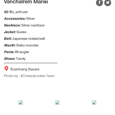
Vanchalrem Marisi
IG:
@ii_aofroad
Accessories:
Silver
Necklace:
Silver necklace
Jacket:
Guess
Belt:
Japanese riveted belt
Wacth:
Seiko monster
Pants:
Wrangler
Shoes:
Tandy
Suanluang Square
Photo by : #CheezeLooker Team