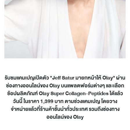
รับชมแคมเปญเปิดตัว
"Jeff Satur
มายกหน้าให้
Olay"
ผ่าน
ช่องทางออนไลน์ของ
Olay
บนแพลตฟอร์มต่างๆ และเลือก
ช้อปผลิตภัณฑ์
Olay Super Collagen-Peptides
ได้แล้ว
วันนี้ ในราคา
1,399
บาท ตามช่วงแคมเปญ โดยวาง
จำหน่ายแล้วที่ร้านค้าชั้นนำทั่วประเทศ รวมถึงช่องทาง
ออนไลน์ของ
Olay