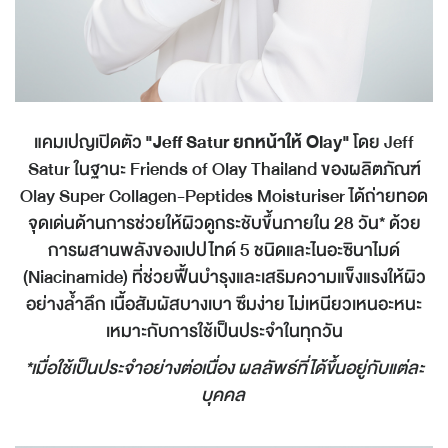
แคมเปญเปิดตัว
"Jeff Satur
ยกหน้าให้
Olay"
โดย
Jeff
Satur
ในฐานะ
Friends of Olay Thailand
ของผลิตภัณฑ์
Olay Super Collagen-Peptides Moisturiser
ได้ถ่ายทอด
จุดเด่นด้านการช่วยให้ผิวดูกระชับขึ้นภายใน
28
วัน
*
ด้วย
การผสานพลังของเปปไทด์
5
ชนิดและไนอะซินาไมด์
(Niacinamide)
ที่ช่วยฟื้นบำรุงและเสริมความแข็งแรงให้ผิว
อย่างล้ำลึก เนื้อสัมผัสบางเบา ซึมง่าย ไม่เหนียวเหนอะหนะ
เหมาะกับการใช้เป็นประจำในทุกวัน
*
เมื่อใช้เป็นประจำอย่างต่อเนื่อง ผลลัพธ์ที่ได้ขึ้นอยู่กับแต่ละ
บุคคล