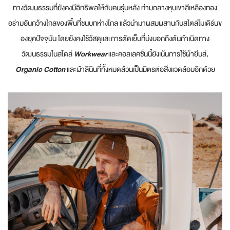
ทางวัฒนธรรมที่ยังคงมีอิทธิพลให้กับคนรุ่นหลัง ท่ามกลางหุบเขาสีเหลืองทอง
อร่ามอันกว้างไกลของพื้นที่ชนบทห่างไกล แล้วนำมาผสมผสานกับสไตล์โมเดิร์นข
องยุคปัจจุบัน โดยยังคงใช้วัสดุและการตัดเย็บที่บ่งบอกถึงต้นกำเนิดทาง
วัฒนธรรมในสไตล์
Workwear
และคอลเลคชั่นนี้ยังเน้นการใช้ผ้ายีนส์,
Organic Cotton
และผ้าลินินที่ทั้งหมดล้วนเป็นมิตรต่อสิ่งแวดล้อมอีกด้วย