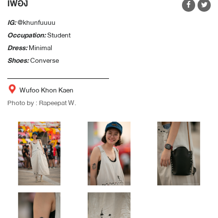
เฟื่อง
IG:
@khunfuuuu
Occupation:
Student
Dress:
Minimal
Shoes:
Converse
Wufoo Khon Kaen
Photo by : Rapeepat W.