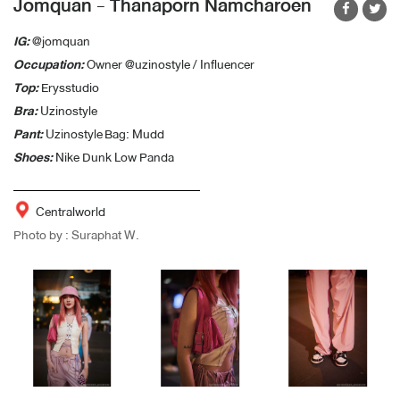
Jomquan - Thanaporn Namcharoen
IG:
@jomquan
Occupation:
Owner @uzinostyle / Influencer
Top:
Erysstudio
Bra:
Uzinostyle
Pant:
Uzinostyle
Bag: Mudd
Shoes:
Nike Dunk Low Panda
Centralworld
Photo by : Suraphat W.