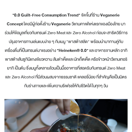
"0.0 Guilt-Free Consumption Trend"
จัดขึ้นที่ร้าน
Veganerie
Concept
โดยมีผู้ก่อตั้งร้าน
Veganerie
วีแกนคาเฟ่แห่งแรกของเมืองไทย มา
ร่วมให้ข้อมูลเกี่ยวกับเทรนด์ Zero Meat และ Zero Alcohol ก่อนจะสาธิตวิธีการ
ปรุงอาหารทานเล่นแบบง่าย ๆ กับเมนู "พาสต้าสลัด" พร้อมนำมาทานคู่กับ
เครื่องดื่มที่เป็นเทรนด์มาแรงอย่าง
"Heineken® 0.0"
และอาหารจานหลัก อาทิ
พาสต้าเส้นซูกินีแกงเขียวหวาน ส้มตำเห็ดและนักเก็ตเห็ด หรือข้าวหน้าวีแกนเทอริ
ยากิ เป็นต้น ซึ่งเมนูทั้งหลายล้วนเป็นมื้ออาหารที่สอดรับกับเทรนด์ Zero Meat
และ Zero Alcohol ที่มีส่วนผสมจากธรรมชาติ แคลอรี่น้อย ที่สำคัญคือเป็นมิตร
กับร่างกายและเพิ่มความรีเฟรชให้กับชีวิตได้ในทุกๆ วัน