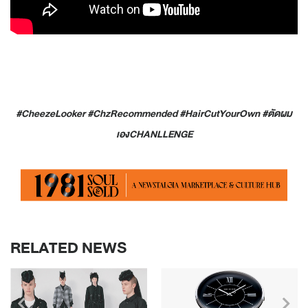
#CheezeLooker #ChzRecommended #HairCutYourOwn #
ตัดผม
เองCHANLLENGE
RELATED NEWS