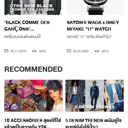
‘BLACK COMME DES
SATOSHI WADA x ISSEY
GARÇONS’...
MIYAKE “U” WATCH
แฟชั่นขบถมันต้องแบบนี้!
อยากมี "U" ทุกวัน ต้องทำไง?
02.11.2019
3542
05.01.2020
3013
RECOMMENDED
10 ACCESSORIES สุดเก๋ที่ใส่
5 DENIM TRENDS เดนิมคู่ใจ
แล้วดูเป็นชาวแก๊ง Y2K...
แมทช์ยังไงให้ปั๊วะ!