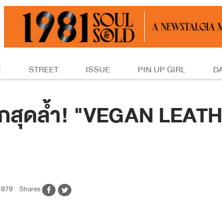
E
STREET
ISSUE
PIN UP GIRL
D
ลกสุดล้ำ! "VEGAN LEATHE
979
Shares