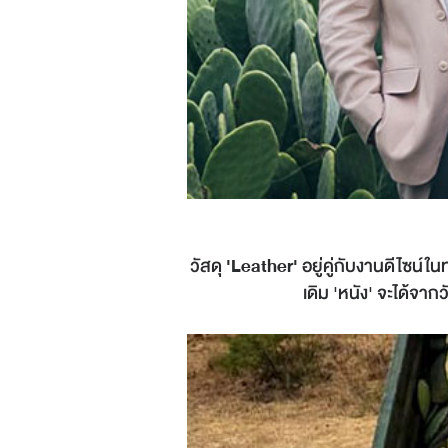
วัสดุ
'Leather'
อยู่คู่กับงานดีไซน์ใน
เดิม 'หนัง' จะได้จา