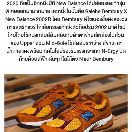
2020 ถือเป็นอีกหนึ่งปีที่ New Balance ได้ปล่อยรองเท้ารุ่น
พิเศษออกมามากมายและหนึ่งในนั้นคือ Salehe Bembury X
New Balance 2002R โดย Bembury ดีไซเนอร์ชื่อดังของวง
การสตรีทแวร์ ได้เลือกรองเท้าวิ่งตัวท็อปรุ่น 2002 มาดีไซน์
ใหม่โดยใช้หนังกลับสีส้มสลับกับผ้าตาข่ายสีเหลืองในส่วน
ของ Upper ส่วน Mid-Sole ใช้สีผสมระหว่าง สีขาวและ
น้ำตาลแดงพร้อมเทคโนโลยีรองรับแรงกระแทก N-Ergy ปิด
ท้ายด้วยสีฟ้าเด่นๆ ที่โลโก้ตัว N และ Bembury