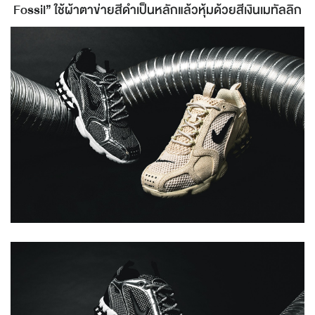
Fossil” ใช้ผ้าตาข่ายสีดำเป็นหลักแล้วหุ้มด้วยสีเงินเมทัลลิก