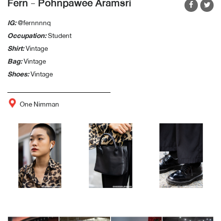
Fern - Pohnpawee Aramsri
IG:
@fernnnnq
Occupation:
Student
Shirt:
Vintage
Bag:
Vintage
Shoes:
Vintage
One Nimman