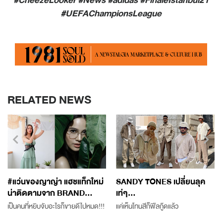
#UEFAChampionsLeague
RELATED NEWS
#แว่นของญาญ่า แฮชแท็กใหม่
SANDY TONES เปลี่ยนลุค
น่าติดตามจาก BRAND...
เท่ๆ...
เป็นคนที่หยิบจับอะไรก็ขายดีไปหมด!!!
แค่เห็นโทนสีก็ฟีลกู๊ดแล้ว