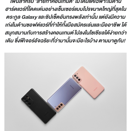
โฟนสำหรับ 'สายทำคอนเทนต์' ไม่ได้มีแค่เฉพาะในด้าน
ฮาร์ดแวร์ที่โดดเด่นอย่างเซ็นเซอร์แบบโปรขนาดใหญ่ที่สุดใน
ตระกูล Galaxy และชิปเซ็ตอันทรงพลังเท่านั้น แต่ยังมีความ
เก่งในด้านซอฟต์แวร์ที่ทำให้ทั้งมือสมัครเล่นและมืออาชีพ ได้
สนุกสนานกับการสร้างคอนเทนต์ไปลงในโซเชียลได้ง่ายกว่า
เดิม ซึ่งฟีเจอร์อัจฉริยะที่ว่ามานั้นจะมีอะไรบ้าง ตามมาดูกัน!