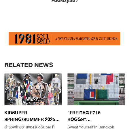
#GalaxyS21
RELATED NEWS
KIDSUPER
“FREITAG F716
SPRING/SUMMER 2025...
BOGGS”...
สำรวจจักรวาลของ KidSuper ที่
Sweat Yourself In Bangkok