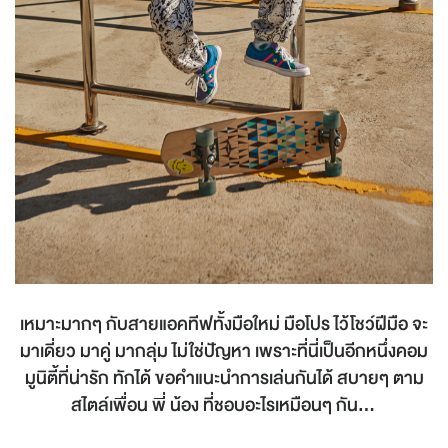
เหมาะมากๆ กับสายแอคทีฟทั้งมือใหม่ มือโปร ไว้โชว์ฝีมือ จะ
มาเดี่ยว มาคู่ มากลุ่ม ไม่ใช่ปัญหา เพราะที่นี่เป็นอีกหนึ่งคอม
มูนิตี้ที่น่ารัก ทักได้ ขอคำแนะนำการเล่นกันได้ สบายๆ ตาม
สไตล์เพื่อน พี่ น้อง ที่ชอบอะไรเหมือนๆ กัน...