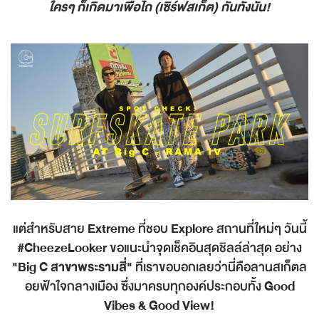
ใครๆ ก็เกิดมาเพื่อไถ (เซิร์ฟสเก็ต) กันทั้งนั้น!
แต่สำหรับสาย
Extreme
ที่ชอบ
Explore
สถานที่ใหม่ๆ วันนี้
#CheezeLooker
ขอแนะนำจุดเช็คอินสุดชิลล์ล่าสุด อย่าง
"Big C สาขาพระรามสี่"
ที่เราขอบอกเลยว่านี่คือลานสเก็ตล
อยฟ้าใจกลางเมือง ซึ่งมาครบทุกองค์ประกอบทั้ง
Good
Vibes & Good View!