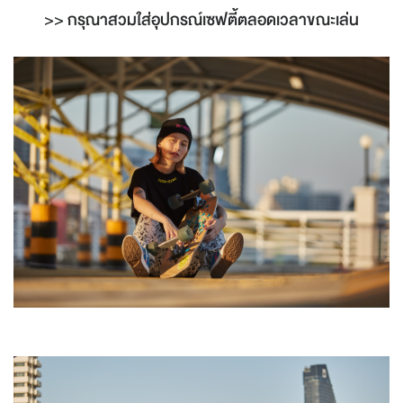
>> กรุณาสวมใส่อุปกรณ์เซฟตี้ตลอดเวลาขณะเล่น