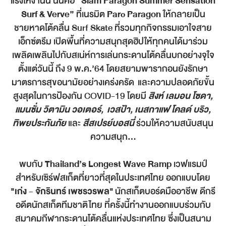
แรงให้งานนี้ นั่นคือ
“
Siam Paragon Summer Sensation
Surf & Verve”
ที่เนรมิต
Parc Paragon
ให้กลายเป็น
ชายหาดโต้คลื่น Surf Skate ที่รวมทุกกิจกรรมเอาใจสาย
เอ็กซ์ตรีม เปิดพื้นที่ความสนุกสุดฮิปให้ทุกคนได้มาร่วม
เพลิดเพลินไปกับสเน่ห์การเล่นกระดานโต้คลื่นบกอย่างจุใจ
ตั้งแต่วันนี้ ถึง 9 พ.ค.’64 โดยสยามพารากอนยังรักษา
มาตรการสุขอนามัยอย่างเคร่งครัด และความปลอดภัยขั้น
สูงสุดในการป้องกัน COVID-19 โดยมี
สิงห์ เลมอน โซดา
,
แมนซั่ม วิตามิน วอเตอร์, เวสป้า, เนสกาแฟ โคลด์ บริว,
ทิพยประกันภัย
และ
สีสเปรย์บอสนี่
ร่วมให้ความสนับสนุน
ความสนุก...
พบกับ
Thailand’s Longest Wave Ramp
เวฟแรมป์
สำหรับเซิร์ฟสเก็ตที่ยาวที่สุดในประเทศไทย ออกแบบโดย
"เก่ง - จักรินทร์ เพชรวรพล"
นักสเก็ตบอร์ดมืออาชีพ ดีกรี
อดีตนักสเก็ตทีมชาติไทย ที่ครั้งนี้ทำงานออกแบบร่วมกับ
สมาคมกีฬากระดานโต้คลื่นแห่งประเทศไทย ซึ่งเป็นสนาม