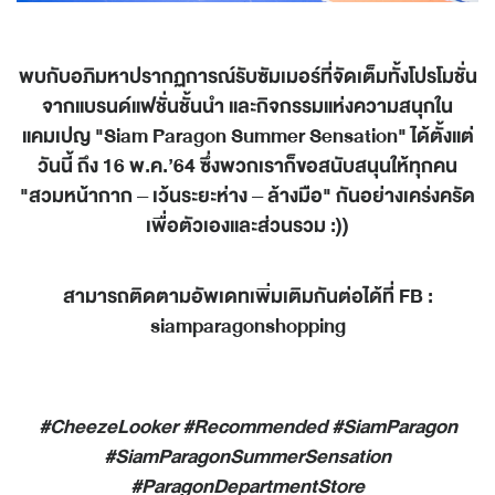
พบกับอภิมหาปรากฏการณ์รับซัมเมอร์ที่จัดเต็มทั้งโปรโมชั่น
จากแบรนด์แฟชั่นชั้นนำ และกิจกรรมแห่งความสนุกใน
แคมเปญ "
Siam Paragon Summer Sensation" ได้ตั้งแต่
วันนี้ ถึง 16 พ.ค.’64 ซึ่งพวก
เราก็ขอสนับสนุนให้ทุกคน
"สวมหน้ากาก – เว้นระยะห่าง – ล้างมือ" กันอย่างเคร่งครัด
เพื่อตัวเองและส่วนรวม
:))
สามารถติดตามอัพเดทเพิ่มเติมกันต่อได้ที่
FB :
siamparagonshopping
#CheezeLooker #Recommended #SiamParagon
#SiamParagonSummerSensation
#ParagonDepartmentStore