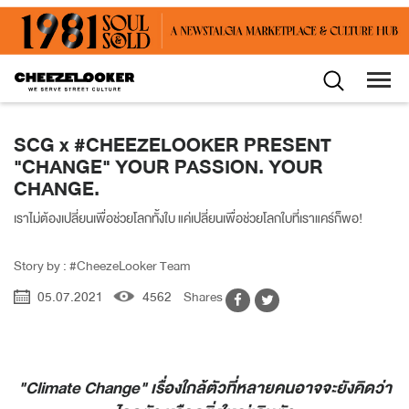
SCG x #CHEEZELOOKER PRESENT
"CHANGE" YOUR PASSION. YOUR
CHANGE.
เราไม่ต้องเปลี่ยนเพื่อช่วยโลกทั้งใบ แค่เปลี่ยนเพื่อช่วยโลกใบที่เราแคร์ก็พอ!
Story by : #CheezeLooker Team
05.07.2021
4562
Shares
"
Climate Change" เรื่องใกล้ตัวที่หลายคนอาจจะยังคิดว่า