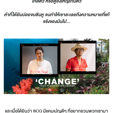
ไกลตัว หรือดูยิ่งใหญ่เกินตัว
คำที่ได้ยินบ่อยจนชินหู จนทำให้เราละเลยถึงความหมายที่แท้
จริงของมันไป...
และเมื่อได้ยินว่า SCG มีแคมเปญดีๆ ที่อยากชวนพวกเรามา