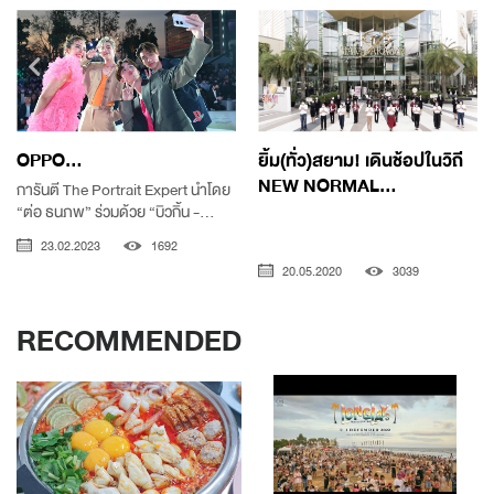
OPPO...
ยิ้ม(ทั่ว)สยาม! เดินช้อปในวิถี
NEW NORMAL...
การันตี The Portrait Expert นำโดย
“ต่อ ธนภพ” ร่วมด้วย “บิวกิ้น -...
23.02.2023
1692
20.05.2020
3039
RECOMMENDED