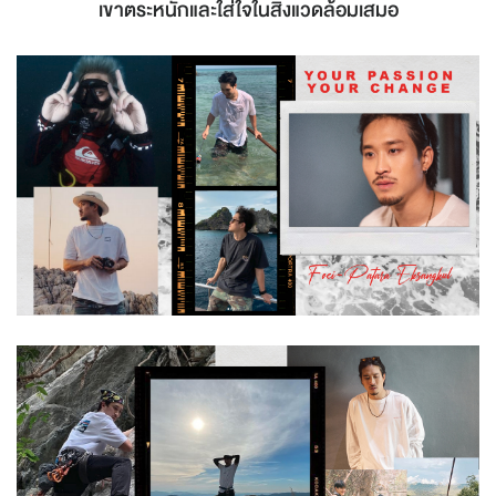
เขาตระหนักและใส่ใจในสิ่งแวดล้อมเสมอ