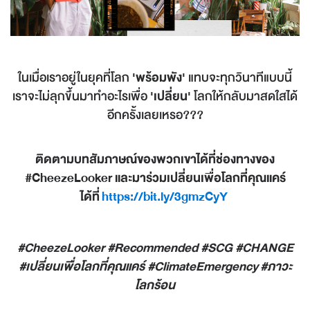
ในเมื่อเราอยู่ในยุคที่โลก
'พร้อมพัง'
แทบจะทุกวินาทีแบบนี้
เราจะไม่ลุกขึ้นมาทำอะไรเพื่อ
'เปลี่ยน'
โลกให้กลับมาสดใสได้
อีกครั้งเลยเหรอ???
ติดตามบทสัมภาษณ์ของพวกเขาได้ที่ช่องทางของ
#CheezeLooker และมาร่วมเปลี่ยนเพื่อโลกที่คุณแคร์
ได้ที่
https://bit.ly/3gmzCyY
#CheezeLooker #Recommended #SCG #CHANGE
#เปลี่ยนเพื่อโลกที่คุณแคร์ #ClimateEmergency #ภาวะ
โลกร้อน