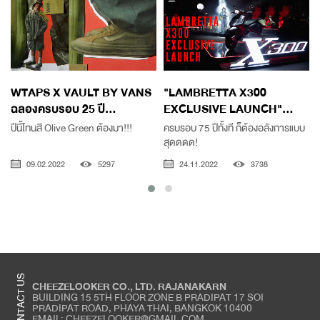
WTAPS X VAULT BY VANS
"LAMBRETTA X300
ฉลองครบรอบ 25 ปี...
EXCLUSIVE LAUNCH"...
ปีนี้โทนสี Olive Green ต้องมา!!!
ครบรอบ 75 ปีทั้งที ก็ต้องอลังการแบบ
สุดดดด!
เ
09.02.2022
5297
24.11.2022
3738
CONTACT US
CHEEZELOOKER CO., LTD. RAJANAKARN
BUILDING 15 5TH FLOOR ZONE B PRADIPAT 17 SOI
PRADIPAT ROAD, PHAYA THAI, BANGKOK 10400
EMAIL: CHEEZELOOKER@GMAIL.COM