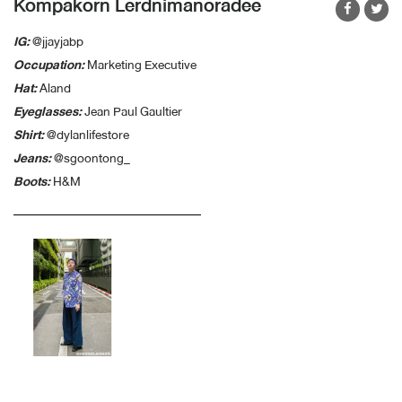
Kompakorn Lerdnimanoradee
IG:
@jjayjabp
Occupation:
Marketing Executive
Hat:
Aland
Eyeglasses:
Jean Paul Gaultier
Shirt:
@dylanlifestore
Jeans:
@sgoontong_
Boots:
H&M