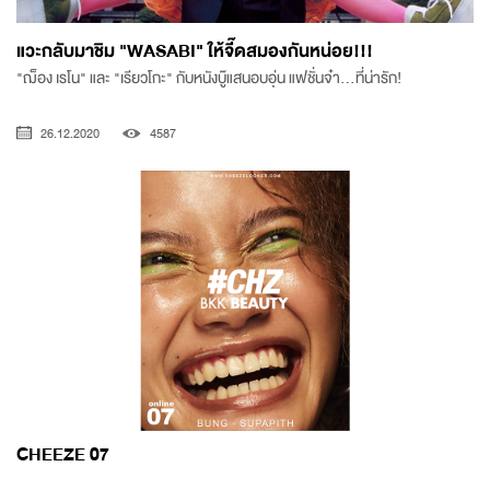
แวะกลับมาชิม "WASABI" ให้จี๊ดสมองกันหน่อย!!!
"ฌ็อง เรโน" และ "เรียวโกะ" กับหนังบู๊แสนอบอุ่น แฟชั่นจ๋า...ที่น่ารัก!
26.12.2020
4587
CHEEZE 07