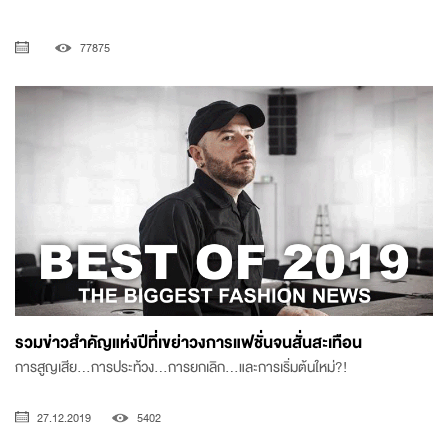
77875
รวมข่าวสำคัญแห่งปีที่เขย่าวงการแฟชั่นจนสั่นสะเทือน
การสูญเสีย...การประท้วง...การยกเลิก...และการเริ่มต้นใหม่?!
27.12.2019
5402