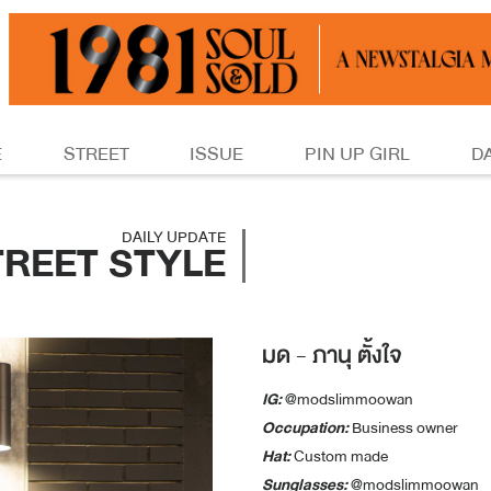
E
STREET
ISSUE
PIN UP GIRL
D
DAILY UPDATE
TREET STYLE
มด - ภานุ ตั้งใจ
IG:
@modslimmoowan
Occupation:
Business owner
Hat:
Custom made
Sunglasses:
@modslimmoowan