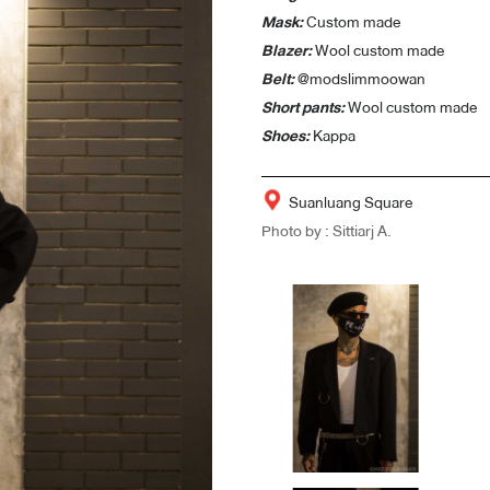
Mask:
Custom made
Blazer:
Wool custom made
Belt:
@modslimmoowan
Short pants:
Wool custom made
Shoes:
Kappa
Suanluang Square
Photo by : Sittiarj A.