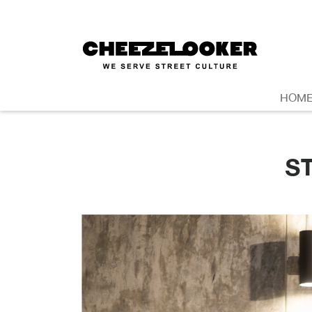
HOM
S