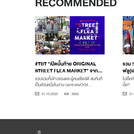
RECOMMENDED
#TBT "เปิดบั้นท้าย ORIGINAL
รวม 5
STREET FLEA MARKET" จาก...
ฟลู(เ
รวบรวมทั้งข้าวของและผู้คนสไตล์ดี สมกับที่
ไปเช็คก
เป็นส่วนหนึ่งในงาน centralwOrld...
มั้ย!!
01.10.2020
3563
21.