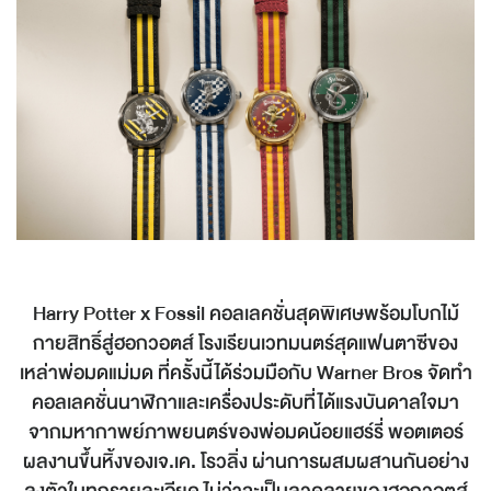
Harry Potter x Fossil คอลเลคชั่นสุดพิเศษพร้อมโบกไม้
กายสิทธิ์สู่ฮอกวอตส์ โรงเรียนเวทมนตร์สุดแฟนตาซีของ
เหล่าพ่อมดแม่มด ที่ครั้งนี้ได้ร่วมมือกับ Warner Bros จัดทำ
คอลเลคชั่นนาฬิกาและเครื่องประดับที่ได้แรงบันดาลใจมา
จากมหากาพย์ภาพยนตร์ของพ่อมดน้อยแฮร์รี่ พอตเตอร์
ผลงานขึ้นหิ้งของเจ.เค. โรวลิ่ง ผ่านการผสมผสานกันอย่าง
ลงตัวในทุกรายละเอียด ไม่ว่าจะเป็นลวดลายของฮอกวอตส์