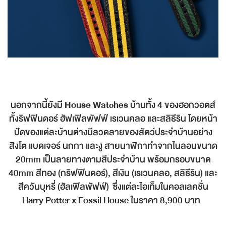
นอกจากนี้ยังมี
House Watches
บ้านทั้ง 4 ของฮอกวอตส์
ทั้งริฟฟินดอร์ ฮัฟเฟิลพัฟฟ์ เรเวนคลอ และสลิธีริน โดยหน้า
ปัดของแต่ละบ้านต่างมีลวดลายของสัตว์ประจำบ้านอย่าง
สิงโต แบดเจอร์ นกกา และงู สายนาฬิกาทำจากไนลอนขนาด
20mm เป็นลายทางตามสีประจำบ้าน พร้อมกรอบขนาด
40mm สีทอง (กริฟฟินดอร์), สีเงิน (เรเวนคลอ, สลิธีริน) และ
สีควันบุหรี่ (ฮัลเฟิลพัฟฟ์) ซึ่งแต่ละไอเท็มในคอลเลคชั่น
Harry Potter x Fossil House ในราคา 8,900 บาท