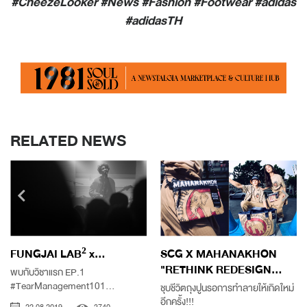
#CheezeLooker #News #Fashion #Footwear #adidas
#adidasTH
RELATED NEWS
FUNGJAI LAB² x...
SCG X MAHANAKHON
"RETHINK REDESIGN...
พบกับวิชาแรก EP.1
#TearManagement101...
ชุบชีวิตถุงปูนรอการทำลายให้เกิดใหม่
อีกครั้ง!!!