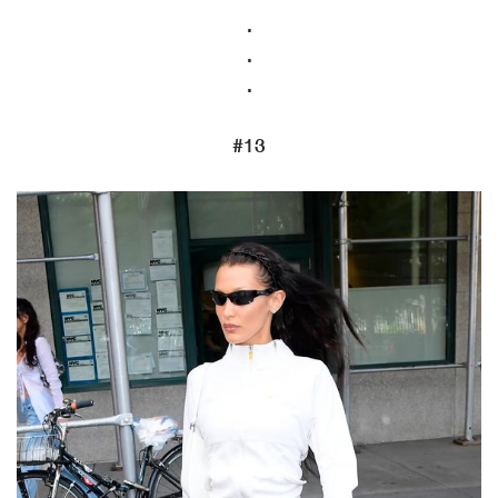
.
.
.
#13