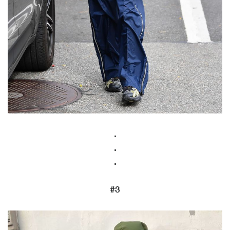
.
.
.
#3