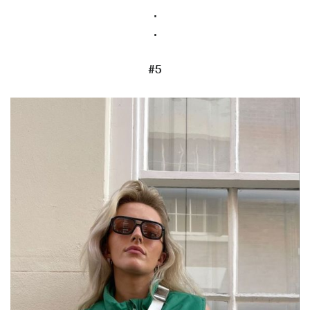
.
.
#5