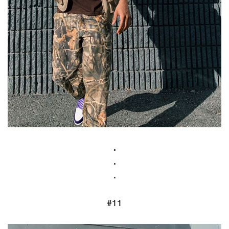
.
.
.
#11