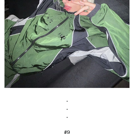
.
.
.
#9