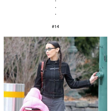
.
.
#14