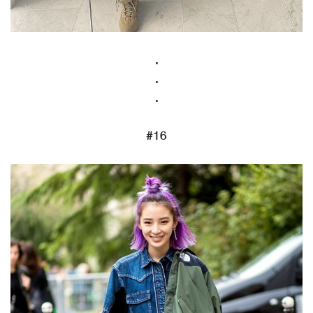
.
.
.
#16