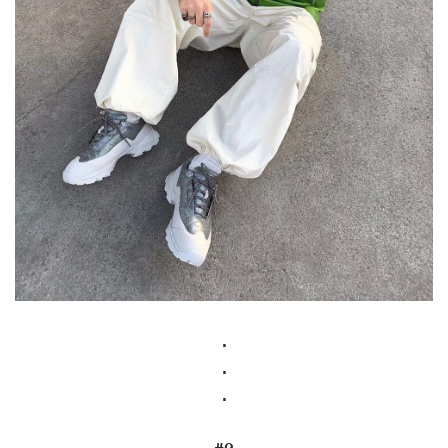
.
.
.