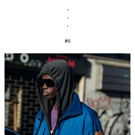
.
.
.
#6