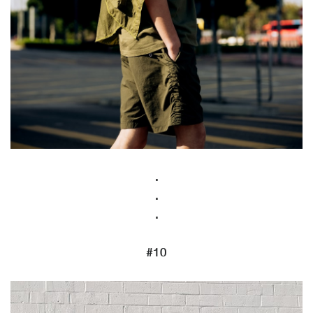
.
.
.
#10