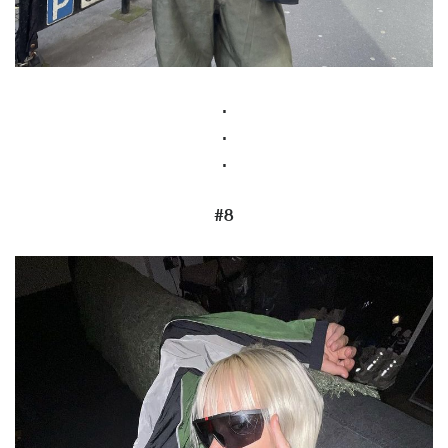
.
.
.
#8