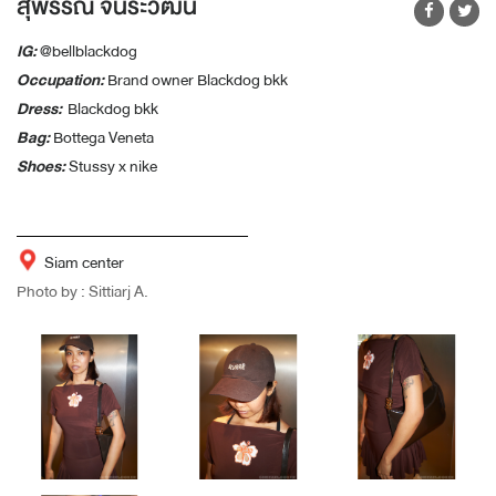
สุพรรณี จันระวัฒน์
IG:
@bellblackdog
Occupation:
Brand owner Blackdog bkk
Dress:
Blackdog bkk
Bag:
Bottega Veneta
Shoes:
Stussy x nike
Siam center
Photo by : Sittiarj A.