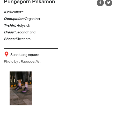
Punpaporn Pakamon
IG:
@cuffyzc
Occupation:
Organizer
T-shirt:
Holysick
Dress:
Secondhand
Shoes:
Skechers
Suanluang square
Photo by : Rapeepat W.